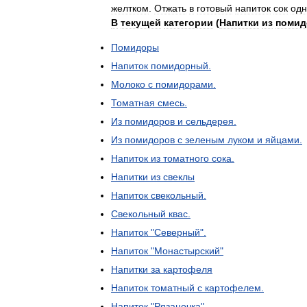
желтком
.
Отжать
в
готовый
напиток
сок
одн
В
текущей
категории
(
Напитки
из
помид
Помидоры
Напиток
помидорный
.
Молоко
с
помидорами
.
Томатная
смесь
.
Из
помидоров
и
сельдерея
.
Из
помидоров
с
зеленым
луком
и
яйцами
.
Напиток
из
томатного
сока
.
Напитки
из
свеклы
Напиток
свекольный
.
Свекольный
квас
.
Напиток
"
Северный
".
Напиток
"
Монастырский
"
Напитки
за
картофеля
Напиток
томатный
с
картофелем
.
Напиток
"
Рязаночка
".