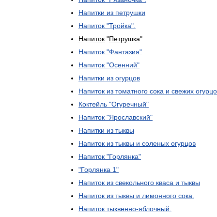
Напитки
из
петрушки
Напиток
"
Тройка
".
Напиток
"
Петрушка
"
Напиток
"
Фантазия
"
Напиток
"
Осенний
"
Напитки
из
огурцов
Напиток
из
томатного
сока
и
свежих
огурцо
Коктейль
"
Огуречный
"
Напиток
"
Ярославский
"
Напитки
из
тыквы
Напиток
из
тыквы
и
соленых
огурцов
Напиток
"
Горлянка
"
"
Горлянка
1
"
Напиток
из
свекольного
кваса
и
тыквы
Напиток
из
тыквы
и
лимонного
сока
.
Напиток
тыквенно
-
яблочный
.