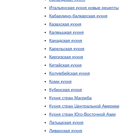
Итальянская
кухня
новые
рецепты
Кабардино
-
балкарская
кухня
Казахская
кухня
Калмыцкая
кухня
Канадская
кухня
Карельская
кухня
Киргизская
кухня
Китайская
кухня
Колумбийская
кухня
Коми
кухня
Кубинская
кухня
Кухня
стран
Магриба
Кухня
стран
Центральной
Америки
Кухня
стран
Юго
-
Восточной
Азии
Латышская
кухня
Ливанская
кухня