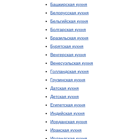
Башкирская
кухня
Белорусская
кухня
Бельгийская
кухня
Болгарская
кухня
Бразильская
кухня
Бурятская
кухня
Венгерская
кухня
Венесуэльская
кухня
Голландская
кухня
Грузинская
кухня
Датская
кухня
Детская
кухня
Египетская
кухня
Индийская
кухня
Иорданская
кухня
Иракская
кухня
Ирландская
кухня