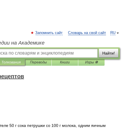
Запомнить сайт
Словарь на свой сайт
RU
едии на Академике
Найти!
Толкования
Переводы
Книги
Игры ⚽
рецептов
теле
50
г
сока
петрушки
со
100
г
молока
,
одним
яичным