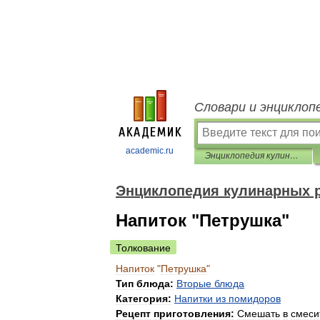
Словари и энциклоп
academic.ru
Энциклопедия кулинарных рецептов
Энциклопедия кулинарных 
Напиток "Петрушка"
Толкование
Напиток
"
Петрушка
"
Тип
блюда:
Вторые
блюда
Категория:
Напитки
из
помидоров
Рецепт
приготовления:
Смешать
в
смеси