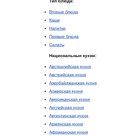
Тип
блюда:
Вторые
блюда
Каши
Напитки
Первые
блюда
Салаты
Национальные
кухни:
Австралийская
кухня
Австрийская
кухня
Азербайджанская
кухня
Алжирская
кухня
Американская
кухня
Английская
кухня
Аргентинская
кухня
Армянская
кухня
Африканская
кухня