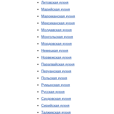
Литовская
кухня
Марийская
кухня
Марокканская
кухня
Мексиканская
кухня
Молдавская
кухня
Монгольская
кухня
Мордовская
кухня
Немецкая
кухня
Норвежская
кухня
Парагвайская
кухня
Перуанская
кухня
Польская
кухня
Румынская
кухня
Русская
кухня
Саудовская
кухня
Сирийская
кухня
Таджикская
кухня