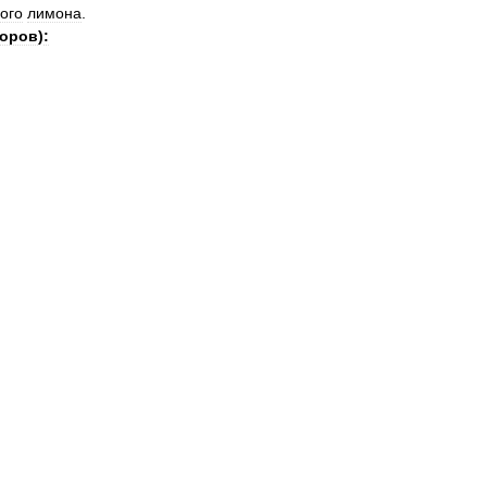
ого
лимона
.
оров
)
: